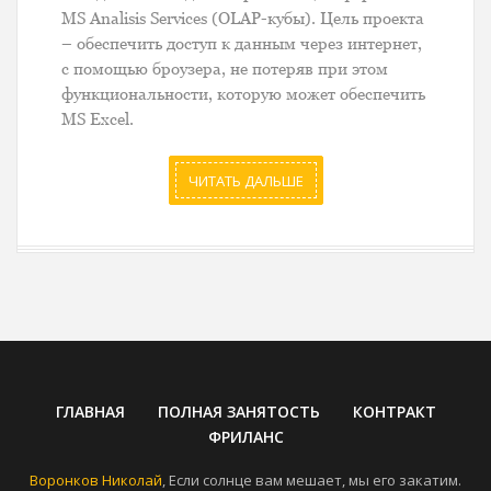
MS Analisis Services (OLAP-кубы). Цель проекта
– обеспечить доступ к данным через интернет,
с помощью броузера, не потеряв при этом
функциональности, которую может обеспечить
MS Excel.
ЧИТАТЬ ДАЛЬШЕ
ГЛАВНАЯ
ПОЛНАЯ ЗАНЯТОСТЬ
КОНТРАКТ
ФРИЛАНС
Воронков Николай
, Если солнце вам мешает, мы его закатим.