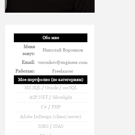
Обо мне
Меня
Николай Воронков
зовут:
Email:
voronkov@engineer.com
Работаю:
Freelancer
Мое портфолио (по категориям)
MS SQL
/
Oracle
/
mySQL
ASP.NET
/
Silverlight
C#
/
PHP
Adobe InDesign (client/server)
SSRS
/
SSAS