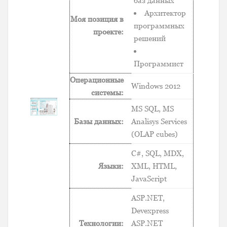
баз данных
Архитектор
Моя позиция в
программных
проекте:
решений
Программист
Операционные
Windows 2012
системы:
MS SQL, MS
Базы данных:
Analisys Services
(OLAP cubes)
C#, SQL, MDX,
Языки:
XML, HTML,
JavaScript
ASP.NET,
Devexpress
Технологии:
ASP.NET