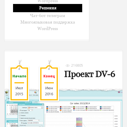
Wordpress
Решения
Чат-бот телеграм
Многоязыковая поддержка
WordPress
216805
Проект DV-6
Начало
Конец
Июл
Июн
2015
2016