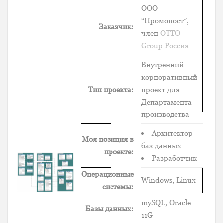
ООО
“Промопост”,
Заказчик:
член
OTTO
Group Россия
Внутренний
корпоративный
Тип проекта:
проект для
Департамента
производства
Архитектор
Моя позиция в
баз данных
проекте:
Разработчик
Операционные
Windows, Linux
системы:
mySQL, Oracle
Базы данных:
11G