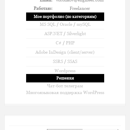
Работаю:
Freelancer
Мое портфолио (по категориям)
MS SQL
/
Oracle
/
mySQL
ASP.NET
/
Silverlight
C#
/
PHP
Adobe InDesign (client/server)
SSRS
/
SSAS
Wordpress
Решения
Чат-бот телеграм
Многоязыковая поддержка WordPress