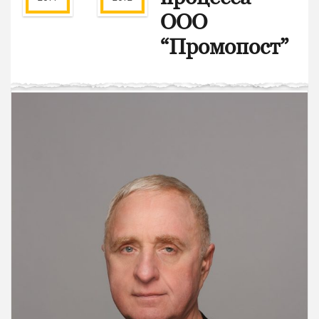
ООО
“Промопост”