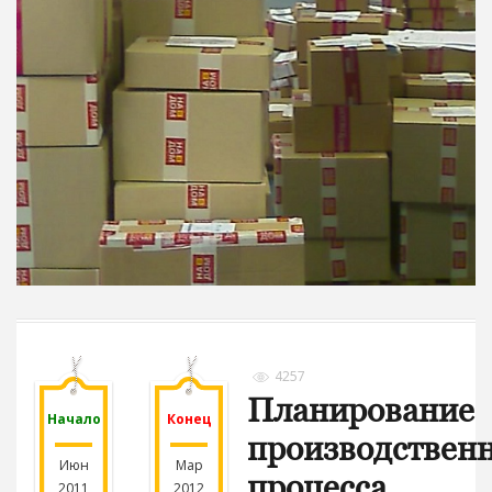
4257
Планирование
Начало
Конец
производствен
Июн
Мар
процесса
2011
2012