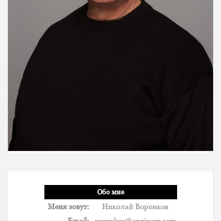
Обо мне
Меня зовут:
Николай Воронков
Email:
voronkov@engineer.com