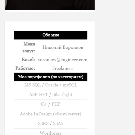
Обо мне
Меня
Николай Воронков
зовут:
Email:
voronkov@engineer.com
Работаю:
Freelancer
Мое портфолио (по категориям)
MS SQL
/
Oracle
/
mySQL
ASP.NET
/
Silverlight
C#
/
PHP
Adobe InDesign (client/server)
SSRS
/
SSAS
Wordpress