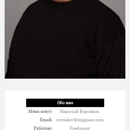
Обо мне
Меня зовут:
Николай Воронков
Email:
voronkov@engineer.com
Работаю:
Freelancer