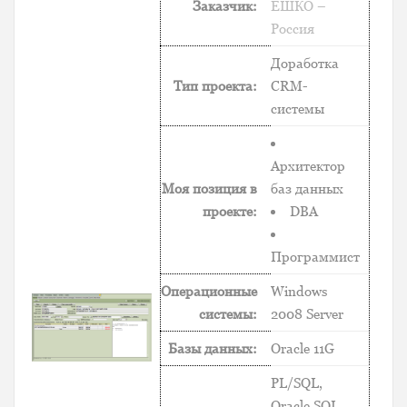
Заказчик:
ЕШКО –
Россия
Доработка
Тип проекта:
CRM-
системы
Архитектор
Моя позиция в
баз данных
проекте:
DBA
Программист
Операционные
Windows
системы:
2008 Server
Базы данных:
Oracle 11G
PL/SQL,
Oracle SQL,