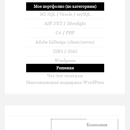
Мое портфолио (по категориям)
MS SQL
/
Oracle
/
mySQL
ASP.NET
/
Silverlight
C#
/
PHP
Adobe InDesign (client/server)
SSRS
/
SSAS
Wordpress
Решения
Чат-бот телеграм
Многоязыковая поддержка WordPress
Компания