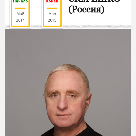
Начало
Конец
(Россия)
Май
Мар
2014
2015