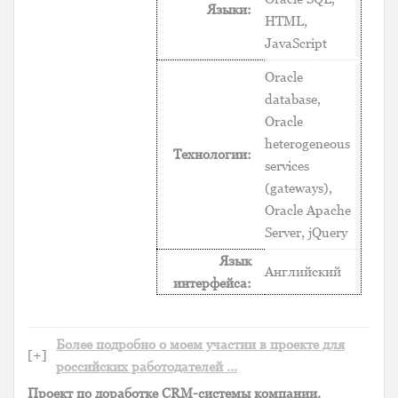
Языки:
HTML,
JavaScript
Oracle
database,
Oracle
heterogeneous
Технологии:
services
(gateways),
Oracle Apache
Server, jQuery
Язык
Английский
интерфейса:
Более подробно о моем участии в проекте для
[+]
российских работодателей …
Проект по доработке CRM-системы компании.